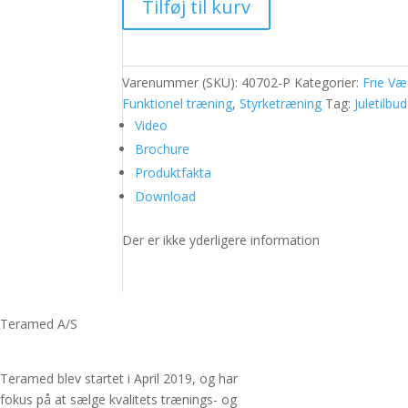
Tilføj til kurv
stropper
antal
Varenummer (SKU):
40702-P
Kategorier:
Frie Væ
Funktionel træning
,
Styrketræning
Tag:
Juletilbud
Video
Brochure
Produktfakta
Download
Der er ikke yderligere information
Teramed A/S
Teramed blev startet i April 2019, og har
fokus på at sælge kvalitets trænings- og