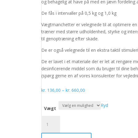
og behagelig at have på med en jævn fordeling 
De fås i intervaller på 0,5 kg og 1,0 kg
Vægtmanchetter er velegnede til at optimere en
træner med større udholdenhed, styrke og intens
til genoptræning efter skade.
De er også velegnede til en ekstra taktil stimuler
De er lavet i et materiale der er let at rengør
desinficerende middel som du bruger til dine beh
(spørg gerne en af vores konsulenter for vejled
Prisinterval:
kr.
136,00
–
kr.
660,00
kr. 136,00
til
Ryd
Vægt
kr. 660,00
Vægtmanchet
med
lange