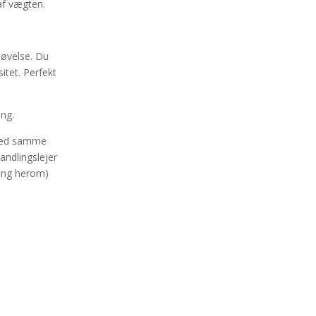
af vægten.
 øvelse. Du
itet. Perfekt
ing.
e med samme
andlingslejer
ning herom)