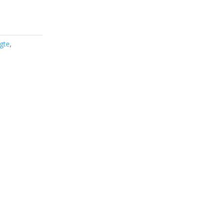
gte
,