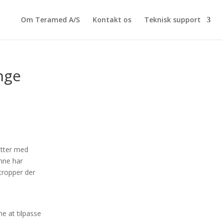
Om Teramed A/S
Kontakt os
Teknisk support
nge
tter med
enne har
tropper der
e at tilpasse