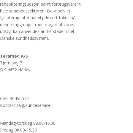
rehabiliteringsudstyr, samt forbrugsvarer til
hele sundhedssektoren, Da vi selv er
fysioterapeuter har vi primært fokus på
denne faggruppe, men meget af vores
udstyr kan anvendes andre steder i det
Danske sundhedssystem.
Teramed A/S
Tjørnevej 7
DK-4652 Hårlev
+45 3118 7980
info@teramed.dk
CVR: 40450572
Kontakt salg/kundeservice
Mandag-torsdag 08.00-16.00
Fredag 08.00-15.30