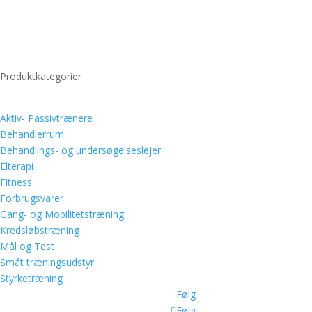
+45 3118 7980
info@teramed.dk
Login shop
Produktkategorier
Aktiv- Passivtrænere
Behandlerrum
Behandlings- og undersøgelseslejer
Elterapi
Fitness
Forbrugsvarer
Gang- og Mobilitetstræning
Kredsløbstræning
Mål og Test
Småt træningsudstyr
Styrketræning
Følg
Følg