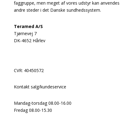
faggruppe, men meget af vores udstyr kan anvendes
andre steder i det Danske sundhedssystem.
Teramed A/S
Tjørnevej 7
DK-4652 Hårlev
+45 3118 7980
info@teramed.dk
CVR: 40450572
Kontakt salg/kundeservice
Mandag-torsdag 08.00-16.00
Fredag 08.00-15.30
+45 3118 7980
info@teramed.dk