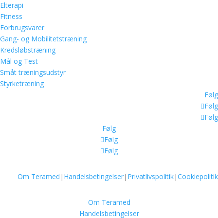
Elterapi
Fitness
Forbrugsvarer
Gang- og Mobilitetstræning
Kredsløbstræning
Mål og Test
Småt træningsudstyr
Styrketræning
Følg
Følg
Følg
Følg
Følg
Følg
Om Teramed
|
Handelsbetingelser
|
Privatlivspolitik
|
Cookiepolitik
Om Teramed
Handelsbetingelser