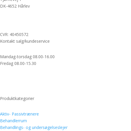
DK-4652 Hårlev
+45 3118 7980
info@teramed.dk
CVR: 40450572
Kontakt salg/kundeservice
Mandag-torsdag 08.00-16.00
Fredag 08.00-15.30
+45 3118 7980
info@teramed.dk
Login shop
Produktkategorier
Aktiv- Passivtrænere
Behandlerrum
Behandlings- og undersøgelseslejer