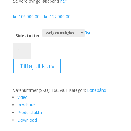
Se vore øvrige løbebånd
her
Prisinterval:
kr.
106.000,00
–
kr.
122.000,00
kr. 106.000,00
til
Ryd
Sidestøtter
kr. 122.000,00
En-
Motion
Løbebånd
Tilføj til kurv
antal
Varenummer (SKU):
1665901
Kategori:
Løbebånd
Video
Brochure
Produktfakta
Download