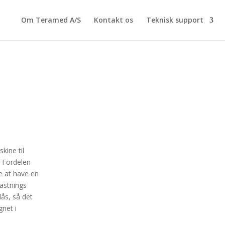
Om Teramed A/S
Kontakt os
Teknisk support
kine til
. Fordelen
e at have en
lastnings
lås, så det
gnet i