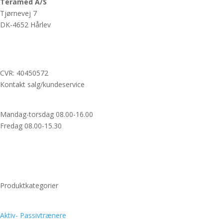
Teramed A/S
Tjørnevej 7
DK-4652 Hårlev
+45 3118 7980
info@teramed.dk
CVR: 40450572
Kontakt salg/kundeservice
Mandag-torsdag 08.00-16.00
Fredag 08.00-15.30
+45 3118 7980
info@teramed.dk
Login shop
Produktkategorier
Aktiv- Passivtrænere