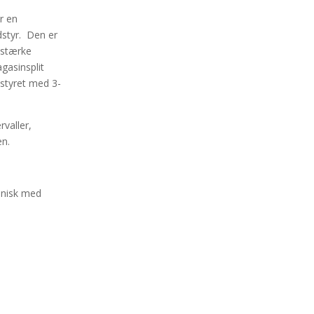
r en
dstyr. Den er
 stærke
gasinsplit
dstyret med 3-
valler,
en.
ejnisk med