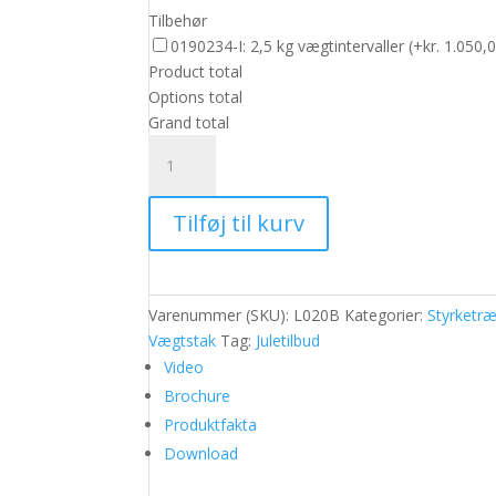
Tilbehør
0190234-I: 2,5 kg vægtintervaller
(
+kr. 1.050,
Product total
Options total
Grand total
BH
Leg
extension/curl
Tilføj til kurv
antal
Varenummer (SKU):
L020B
Kategorier:
Styrketr
Vægtstak
Tag:
Juletilbud
Video
Brochure
Produktfakta
Download