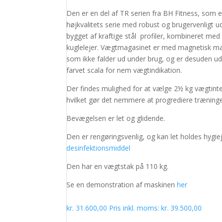
Den er en del af TR serien fra BH Fitness, som e
højkvalitets serie med robust og brugervenligt u
bygget af kraftige stål profiler, kombineret med
kuglelejer. Vægtmagasinet er med magnetisk ma
som ikke falder ud under brug, og er desuden u
farvet scala for nem vægtindikation.
Der findes mulighed for at vælge 2½ kg vægtinter
hvilket gør det nemmere at progrediere træning
Bevægelsen er let og glidende.
Den er rengøringsvenlig, og kan let holdes hygi
desinfektionsmiddel
Den har en vægtstak på 110 kg.
Se en demonstration af maskinen
her
kr.
31.600,00
Pris inkl. moms:
kr.
39.500,00